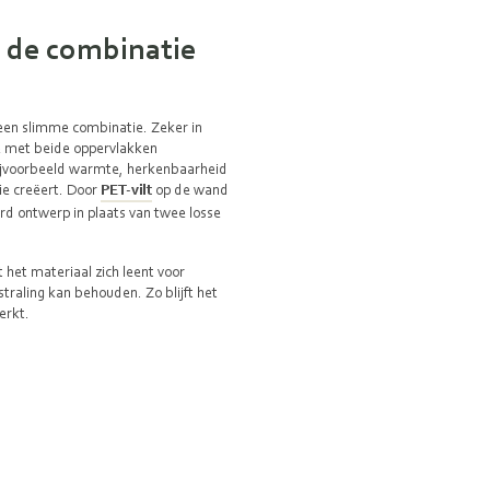
st de combinatie
 een slimme combinatie. Zeker in
je met beide oppervlakken
bijvoorbeeld warmte, herkenbaarheid
tie creëert. Door
PET-vilt
op de wand
erd ontwerp in plaats van twee losse
het materiaal zich leent voor
traling kan behouden. Zo blijft het
erkt.