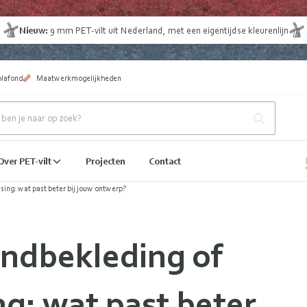
Nieuw:
9 mm
PET-vilt uit Nederland
, met een eigentijdse kleurenlijn
plafond
Maatwerkmogelijkheden
Over PET-vilt
Projecten
Contact
ing: wat past beter bij jouw ontwerp?
ndbekleding of
g: wat past beter