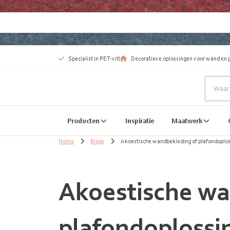
Specialist in PET-vilt
Decoratieve oplossingen voor wand en 
Producten
Inspiratie
Maatwerk
Home
Blogs
Akoestische wandbekleding of plafondoploss
Akoestische wa
plafondoplossin