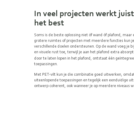
In veel projecten werkt jui
het best
Soms is de beste oplossing niet óf wand óf plafond, maar
grotere ruimtes of projecten met meerdere functies kun 
verschillende doelen ondersteunen. Op de wand voeg je 
en visuele rust toe, terwijl je aan het plafond extra absorp
door te laten lopen in het plafond, ontstaat één geïntegre
toepassingen.
Met PET-vilt kun je die combinatie goed uitwerken, omdat 
uiteenlopende toepassingen en tegelijk een eenduidige uits
ontwerp coherent, ook wanneer je op meerdere niveaus w