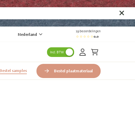
19 beoordelingen
Nederland
0.0
Incl. BTW
Bestel samples
Bestel plaatmateriaal