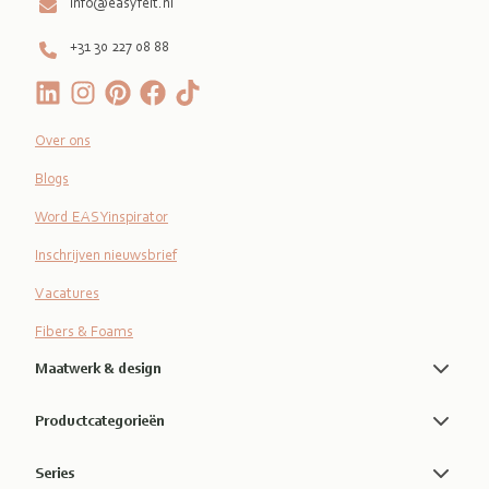
info@easyfelt.nl
+31 30 227 08 88
Over ons
Blogs
Word EASYinspirator
Inschrijven nieuwsbrief
Vacatures
Fibers & Foams
Maatwerk & design
Productcategorieën
Series