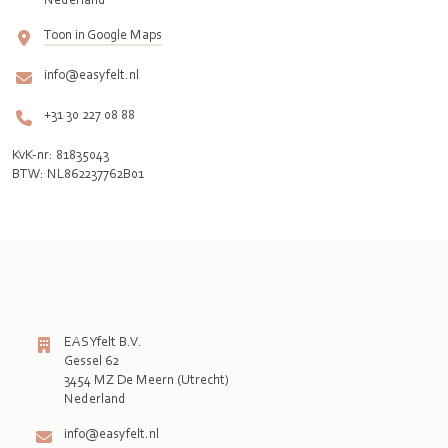
Toon in Google Maps
info@easyfelt.nl
+31 30 227 08 88
KvK-nr: 81835043
BTW: NL862237762B01
EASYfelt B.V.
Gessel 62
3454 MZ De Meern (Utrecht)
Nederland
info@easyfelt.nl