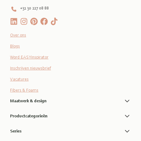
+31 30 227 08 88
Over ons
Blogs
Word EASYinspirator
Inschrijven nieuwsbrief
Vacatures
Fibers & Foams
Maatwerk & design
Productcategorieën
Series