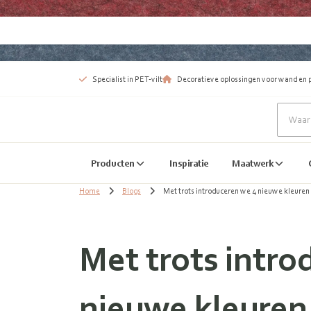
Specialist in PET-vilt
Decoratieve oplossingen voor wand en 
Producten
Inspiratie
Maatwerk
Home
Blogs
Met trots introduceren we 4 nieuwe kleuren
Met trots intro
nieuwe kleuren 