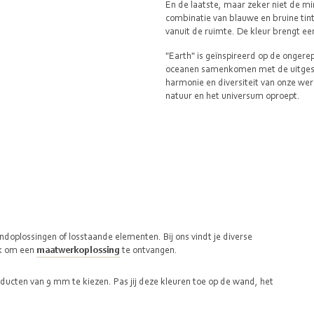
En de laatste, maar zeker niet de m
combinatie van blauwe en bruine tin
vanuit de ruimte. De kleur brengt ee
"Earth" is geïnspireerd op de onger
oceanen samenkomen met de uitgestre
harmonie en diversiteit van onze we
natuur en het universum oproept.
ndoplossingen of losstaande elementen. Bij ons vindt je diverse
jk om een
maatwerkoplossing
te ontvangen.
oducten van 9 mm te kiezen. Pas jij deze kleuren toe op de wand, het