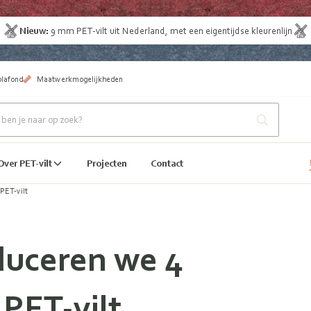
Nieuw:
9 mm
PET-vilt uit Nederland
, met een eigentijdse kleurenlijn
plafond
Maatwerkmogelijkheden
Over PET-vilt
Projecten
Contact
 PET-vilt
duceren we 4
PET-vilt