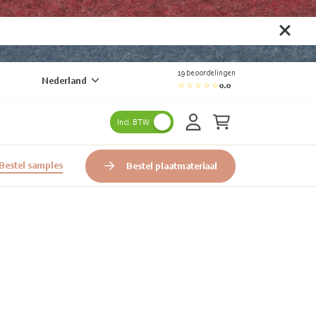
19 beoordelingen
Nederland
0.0
Incl. BTW
Bestel samples
Bestel plaatmateriaal