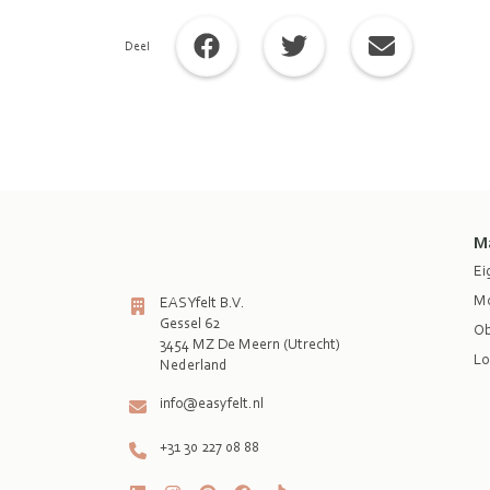
Deel
M
Ei
Mo
EASYfelt B.V.
Gessel 62
Ob
3454 MZ De Meern (Utrecht)
Lo
Nederland
info@easyfelt.nl
+31 30 227 08 88