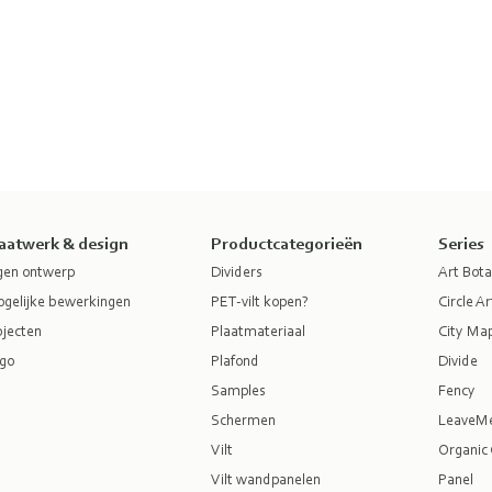
aatwerk & design
Productcategorieën
Series
gen ontwerp
Dividers
Art Bota
gelijke bewerkingen
PET-vilt kopen?
Circle Ar
jecten
Plaatmateriaal
City Ma
go
Plafond
Divide
Samples
Fency
Schermen
LeaveM
Vilt
Organic 
Vilt wandpanelen
Panel