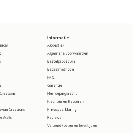
Informatie
nical
Akoestiek
t
Algemene voorwaarden
p
Bestelprocedure
Betaalmethode
FAQ
e
Garantie
Creations
Herroepingsrecht
Klachten en Retouren
vian Creations
Privacyverklaring
e Walls
Reviews
Verzendkosten en levertijden