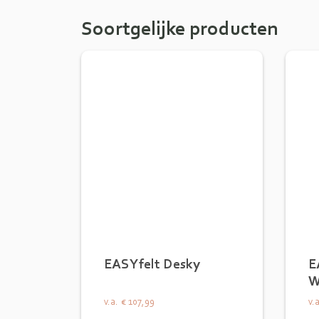
Soortgelijke producten
EASYfelt Desky
E
W
v.a.
€ 107,99
v.a