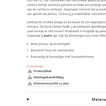
mm dik PET‑vilt combineert een functionele akoestische we
scherm dempt storende geluiden en helpt een prettige we
van de ruimte te verliezen. Daarnaast schermt het je werkp
een gevoel van privacy. Zo kun jij je makkelijker concentr
Dankzij het strakke design en de keuze uit vier eigentijds
interieur. De Desk Divider heeft 3 verschillende opstellin
jouw bureau er niet tussen? Maatwerk is mogelijk op aanv
maximaal
3 meter
zijn. Kijk bij afmetingen voor meer info
Meer privacy op de werkplek
Bevordert focus en concentratie
Eenvoudig te bevestigen met bureauklemmen
Downloads
Productblad
Montagehandleiding
Kleurenoverzicht 25 mm
Materia