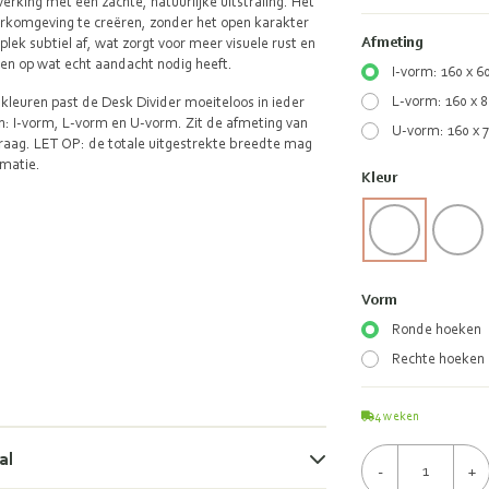
rking met een zachte, natuurlijke uitstraling. Het
rkomgeving te creëren, zonder het open karakter
Afmeting
lek subtiel af, wat zorgt voor meer visuele rust en
eren op wat echt aandacht nodig heeft.
I-vorm: 160 x 6
L-vorm: 160 x 8
e kleuren past de Desk Divider moeiteloos in ieder
gen: I-vorm, L-vorm en U-vorm. Zit de afmeting van
U-vorm: 160 x 
raag. LET OP: de totale uitgestrekte breedte mag
rmatie.
Kleur
Vorm
Ronde hoeken
Rechte hoeken
4
weken
al
-
+