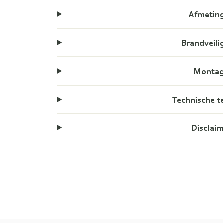
Afmetin
Brandveili
Monta
Technische t
Disclai