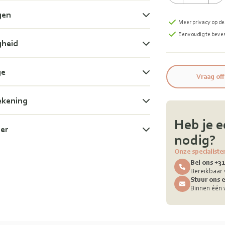
gen
Meer privacy op d
Eenvoudig te bev
gheid
ge
Vraag off
ekening
Heb je e
mer
nodig?
Onze specialiste
Bel ons +31
Bereikbaar 
Stuur ons e
Binnen één 