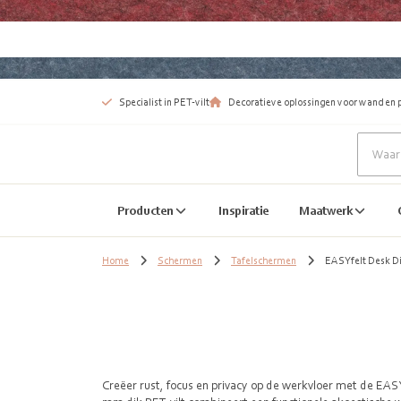
Specialist in PET-vilt
Decoratieve oplossingen voor wand en 
Producten
Inspiratie
Maatwerk
Home
Schermen
Tafelschermen
EASYfelt Desk Di
Creëer rust, focus en privacy op de werkvloer met de EASYf