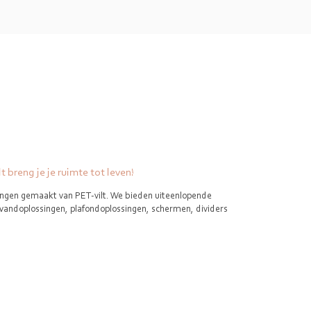
 breng je je ruimte tot leven!
singen gemaakt van PET-vilt. We bieden uiteenlopende
wandoplossingen, plafondoplossingen, schermen, dividers