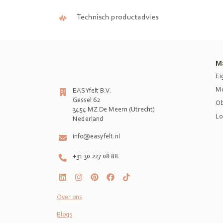
Technisch productadvies
M
Ei
Mo
EASYfelt B.V.
Gessel 62
Ob
3454 MZ De Meern (Utrecht)
Lo
Nederland
info@easyfelt.nl
+31 30 227 08 88
Over ons
Blogs