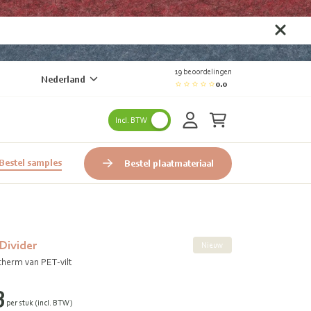
19 beoordelingen
Nederland
0.0
Incl. BTW
Bestel samples
Bestel plaatmateriaal
Divider
Nieuw
herm van PET-vilt
3
per stuk (incl. BTW)