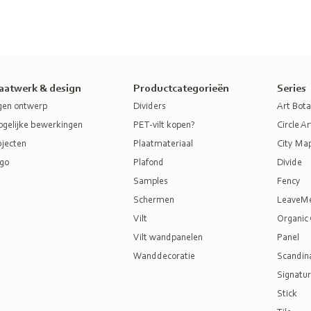
aatwerk & design
Productcategorieën
Series
gen ontwerp
Dividers
Art Bota
gelijke bewerkingen
PET-vilt kopen?
Circle Ar
jecten
Plaatmateriaal
City Ma
go
Plafond
Divide
Samples
Fency
Schermen
LeaveM
Vilt
Organic 
Vilt wandpanelen
Panel
Wanddecoratie
Scandina
Signatur
Stick