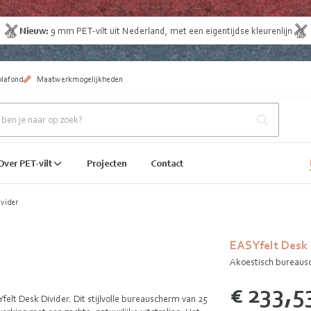
Nieuw:
9 mm
PET-vilt uit Nederland
, met een eigentijdse kleurenlijn
plafond
Maatwerkmogelijkheden
Over PET-vilt
Projecten
Contact
vider
EASYfelt Desk 
Akoestisch bureausc
€ 233,5
elt Desk Divider. Dit stijlvolle bureauscherm van 25