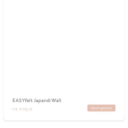
EASYfelt Japandi Wall
Meest gekozen
v.a.
€ 113,21