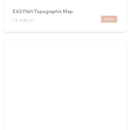
EASYfelt Topographic Map
Nieuw
v.a.
€ 381,15