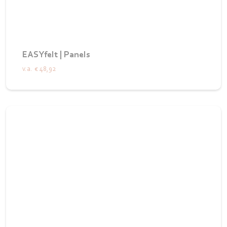
EASYfelt | Panels
v.a.
€ 48,92