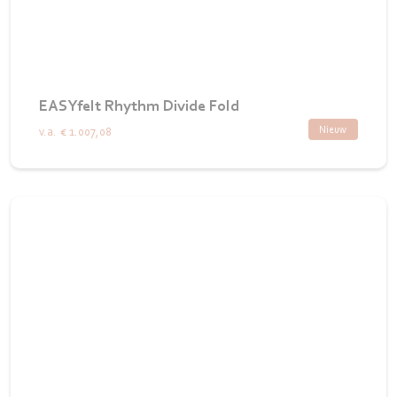
EASYfelt Rhythm Divide Fold
Nieuw
v.a.
€ 1.007,08