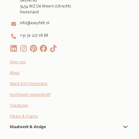
Gessel 62
3454 MZ De Meern (Utrecht)
Nederland
info@easyfelt.nl
+31 30 227 08 88
Over ons
Blogs
Word EASYinspirator
Inschrijven nieuwsbrief
Vacatures
Fibers & Foams
Maatwerk & design