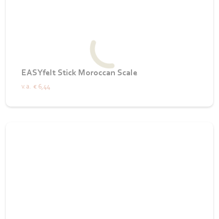
EASYfelt Stick Moroccan Scale
v.a.
€ 6,44