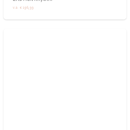
v.a.
€ 196,99