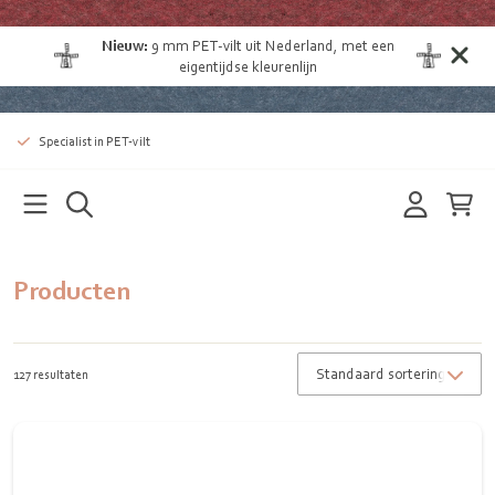
Nieuw:
9 mm
PET-vilt uit Nederland
, met een
eigentijdse kleurenlijn
Specialist in PET-vilt
Producten
127 resultaten