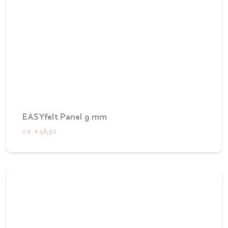
EASYfelt Panel 9 mm
v.a.
€ 48,92