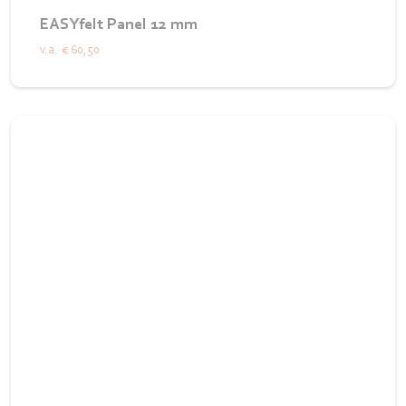
EASYfelt Panel 12 mm
v.a.
€ 60,50