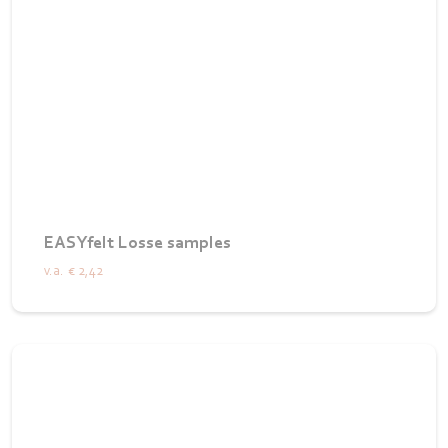
EASYfelt Losse samples
v.a.
€ 2,42