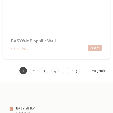
EASYfelt Biophilic Wall
Nieuw
v.a.
€ 289,19
Volgende
1
2
3
4
…
9
EASYfelt B.V.