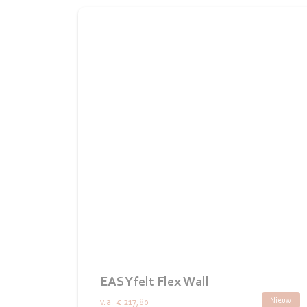
EASYfelt Flex Wall
Nieuw
v.a.
€ 217,80