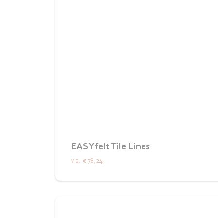
EASYfelt Tile Lines
v.a.
€ 78,24