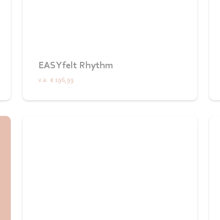
EASYfelt Rhythm
v.a.
€ 196,99