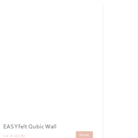
EASYfelt Qubic Wall
Nieuw
v.a.
€ 217,80