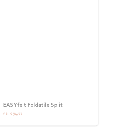
EASYfelt Foldatile Split
v.a.
€ 94,68