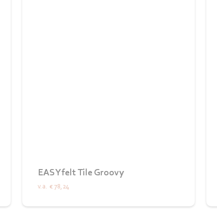
EASYfelt Tile Groovy
v.a.
€ 78,24