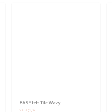
EASYfelt Tile Wavy
v.a.
€ 78,24