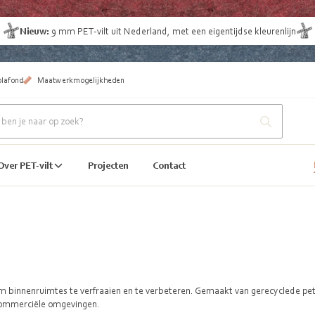
Nieuw:
9 mm
PET-vilt uit Nederland
, met een eigentijdse kleurenlijn
plafond
Maatwerkmogelijkheden
Over PET-vilt
Projecten
Contact
m binnenruimtes te verfraaien en te verbeteren. Gemaakt van gerecyclede pet fle
 commerciële omgevingen.