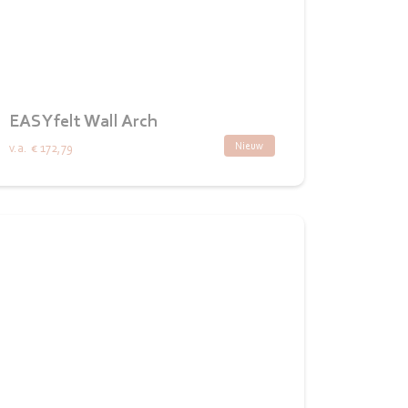
EASYfelt Wall Arch
Nieuw
v.a.
€ 172,79