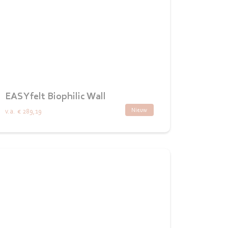
EASYfelt Biophilic Wall
Nieuw
v.a.
€ 289,19