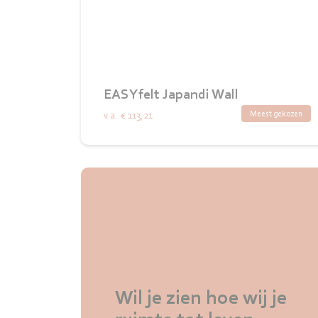
EASYfelt Japandi Wall
Meest gekozen
v.a.
€ 113,21
Wil je zien hoe wij je