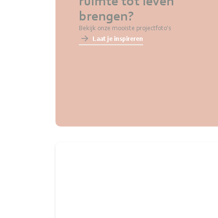
ruimte tot leven
brengen?
Bekijk onze mooiste projectfoto's
Laat je inspireren