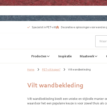
Specialist in PET-vilt
Decoratieve oplossingen voor wand en 
Producten
Inspiratie
Maatwerk
Home
PET-vilt kopen?
Vilt wandbekleding
Vilt wandbekleding
Vilt wandbekleding biedt een unieke en stijlvolle manier o
waardoor het een populaire keuze is voor zowel thuis als