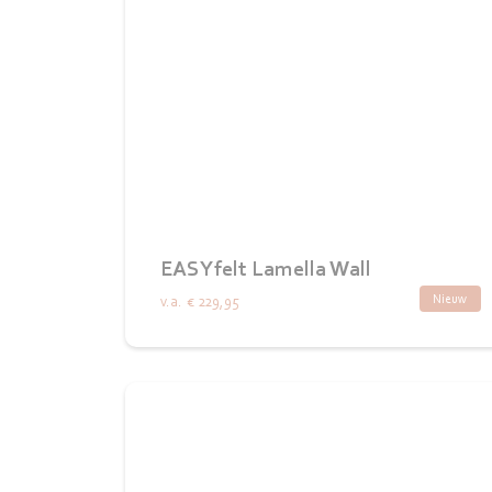
EASYfelt Lamella Wall
Nieuw
v.a.
€ 229,95