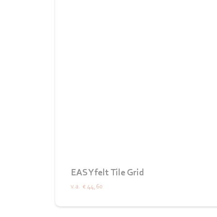
EASYfelt Tile Grid
v.a.
€ 44,60