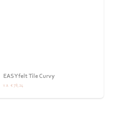
EASYfelt Tile Curvy
v.a.
€ 78,24