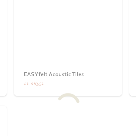
EASYfelt Acoustic Tiles
v.a.
€ 63,52