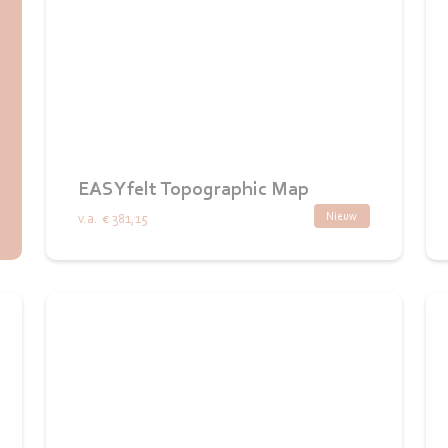
EASYfelt Topographic Map
Nieuw
v.a.
€ 381,15