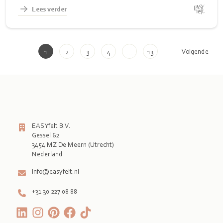
Lees verder
Volgende
1
2
3
4
…
13
EASYfelt B.V.
Gessel 62
3454 MZ De Meern (Utrecht)
Nederland
info@easyfelt.nl
+31 30 227 08 88