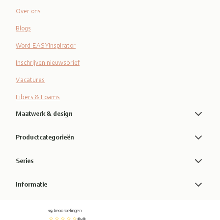
Over ons
Blogs
Word EASYinspirator
Inschrijven nieuwsbrief
Vacatures
Fibers & Foams
Maatwerk & design
Productcategorieën
Series
Informatie
19 beoordelingen
0.0