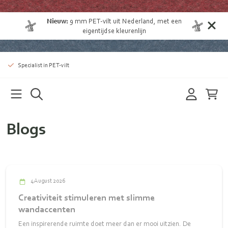
Nieuw:
9 mm
PET-vilt uit Nederland
, met een
eigentijdse kleurenlijn
Specialist in PET-vilt
Blogs
4 August 2026
Creativiteit stimuleren met slimme
wandaccenten
Een inspirerende ruimte doet meer dan er mooi uitzien. De