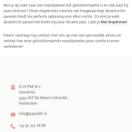
Ben je op zoek naar een wandpaneel dat geluiddempend is en ook past bij
jouw interieur? Onze uitgebreide selectie van hoogwaardige akoestische
panelen biedt de perfecte oplossing voor elke ruimte. Zo vind je welk
akoestisch paneel het beste bij jouw situatie past. Laat je
hier inspireren!
Neem vandaag nog contact met ons op voor een persoonlijk advies en
ontdek hoe onze geluiddempende wandpanelen jouw ruimte kunnen
verbeteren!
EASYfelt B.V.
Gessel 62
3454 MZ De Meern (Utrecht)
Nederland
info@easyfelt.nl
+31 30 227 08 88