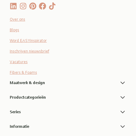
Over ons
Blogs
Word EASYinspirator
Inschrijven nieuwsbrief
Vacatures
Fibers & Foams
Maatwerk & design
Productcategorieën
Series
Informatie