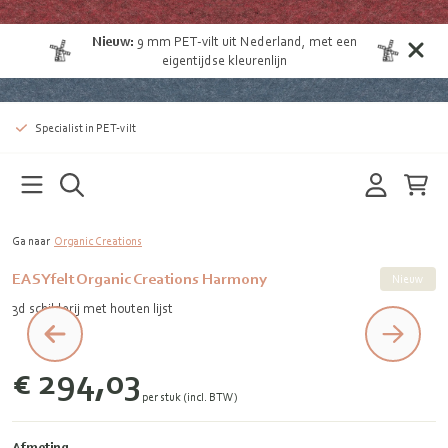
Nieuw:
9 mm
PET-vilt uit Nederland
, met een
eigentijdse kleurenlijn
Specialist in PET-vilt
Ga naar
Organic Creations
EASYfelt Organic Creations Harmony
Nieuw
3d schilderij met houten lijst
€ 294,03
per stuk (incl. BTW)
Afmeting