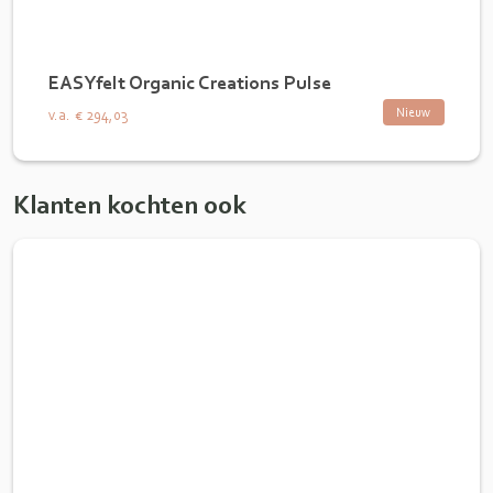
EASYfelt Organic Creations Pulse
Nieuw
v.a.
€ 294,03
Klanten kochten ook