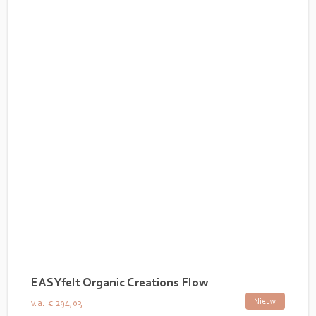
EASYfelt Organic Creations Flow
Nieuw
v.a.
€ 294,03