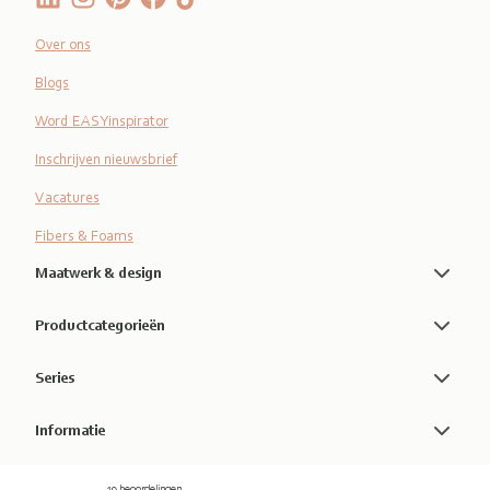
Over ons
Blogs
Word EASYinspirator
Inschrijven nieuwsbrief
Vacatures
Fibers & Foams
Maatwerk & design
Productcategorieën
Series
Informatie
19 beoordelingen