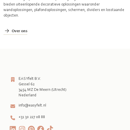
bieden uiteenlopende decoratieve oplossingen waaronder
wandoplossingen, plafondoplossingen, schermen, dividers en losstaande
objecten.
Over ons
EASYfelt B.V.
Gessel 62
3454 MZ De Meern (Utrecht)
Nederland
info@easyfelt.nl
+31 30 227 08 88