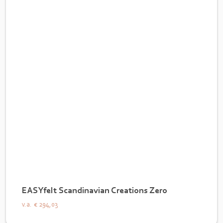
EASYfelt Scandinavian Creations Zero
v.a.
€ 294,03