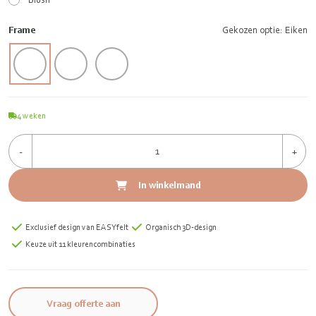
Frame
Gekozen optie: Eiken
4
weken
-
+
In winkelmand
Exclusief design van EASYfelt
Organisch 3D-design
Keuze uit 11 kleurencombinaties
Vraag offerte aan