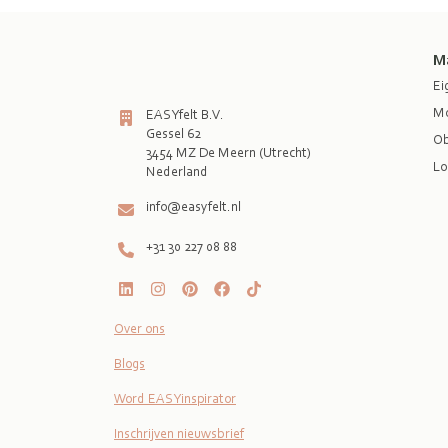
M
Ei
Mo
EASYfelt B.V.
Gessel 62
Ob
3454 MZ De Meern (Utrecht)
Lo
Nederland
info@easyfelt.nl
+31 30 227 08 88
Over ons
Blogs
Word EASYinspirator
Inschrijven nieuwsbrief