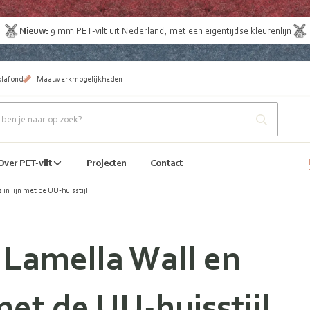
Nieuw:
9 mm
PET-vilt uit Nederland
, met een eigentijdse kleurenlijn
plafond
Maatwerkmogelijkheden
Over PET-vilt
Projecten
Contact
 in lijn met de UU‑huisstijl
: Lamella Wall en
 met de UU‑huisstijl