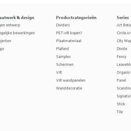
aatwerk & design
Productcategorieën
Series
gen ontwerp
Dividers
Art Bota
gelijke bewerkingen
PET-vilt kopen?
Circle Ar
jecten
Plaatmateriaal
City Ma
go
Plafond
Divide
Samples
Fency
Schermen
LeaveM
Vilt
Organic 
Vilt wandpanelen
Panel
Wanddecoratie
Scandina
Signatur
Stick
Tile