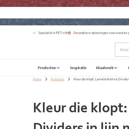
Specialist in PET-vilt
Decoratieve oplossingen voor wand en 
Producten
Inspiratie
Maatwerk
Home
Projecten
Kleur die klopt: Lamella Wall en Dividers
Kleur die klopt
Dividers in lijn