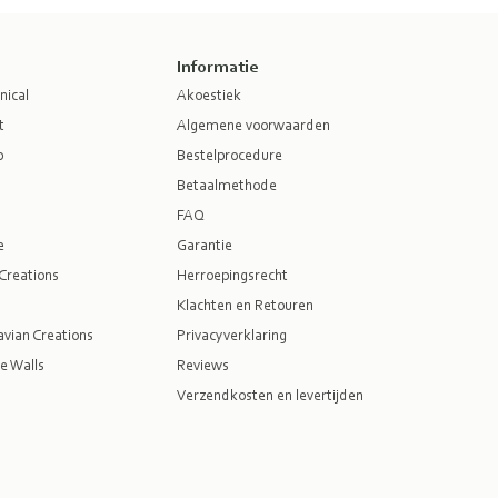
Informatie
nical
Akoestiek
t
Algemene voorwaarden
p
Bestelprocedure
Betaalmethode
FAQ
e
Garantie
Creations
Herroepingsrecht
Klachten en Retouren
vian Creations
Privacyverklaring
e Walls
Reviews
Verzendkosten en levertijden