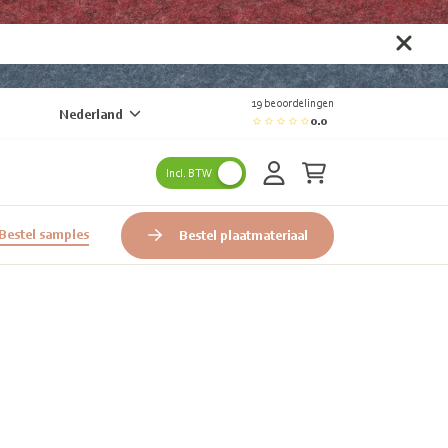
19 beoordelingen
Nederland
0.0
Incl. BTW
Bestel samples
Bestel plaatmateriaal