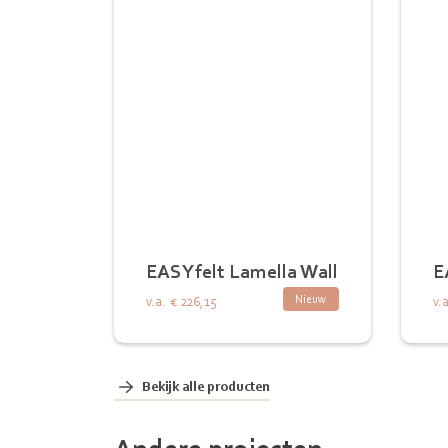
EASYfelt Lamella Wall
E
Nieuw
v.a.
€ 226,15
v.a
Bekijk alle producten
Andere projecten