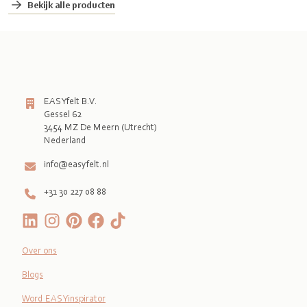
Bekijk alle producten
EASYfelt B.V.
Gessel 62
3454 MZ De Meern (Utrecht)
Nederland
info@easyfelt.nl
+31 30 227 08 88
Over ons
Blogs
Word EASYinspirator