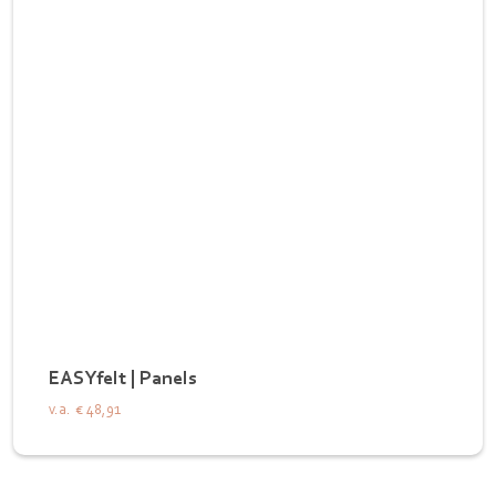
EASYfelt | Panels
v.a.
€ 48,91