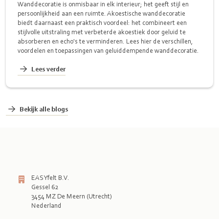
Wanddecoratie is onmisbaar in elk interieur; het geeft stijl en
persoonlijkheid aan een ruimte. Akoestische wanddecoratie
biedt daarnaast een praktisch voordeel: het combineert een
stijlvolle uitstraling met verbeterde akoestiek door geluid te
absorberen en echo's te verminderen. Lees hier de verschillen,
voordelen en toepassingen van geluiddempende wanddecoratie.
Lees verder
Bekijk alle blogs
EASYfelt B.V.
Gessel 62
3454 MZ De Meern (Utrecht)
Nederland