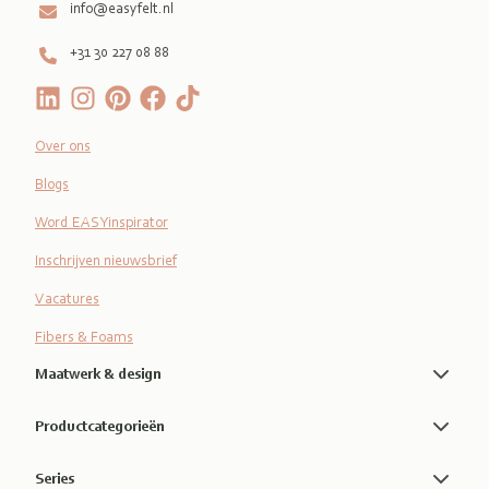
info@easyfelt.nl
+31 30 227 08 88
Over ons
Blogs
Word EASYinspirator
Inschrijven nieuwsbrief
Vacatures
Fibers & Foams
Maatwerk & design
Productcategorieën
Series