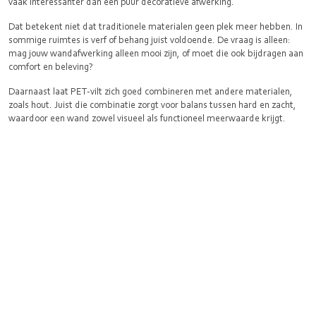
vaak interessanter dan een puur decoratieve afwerking.
Dat betekent niet dat traditionele materialen geen plek meer hebben. In
sommige ruimtes is verf of behang juist voldoende. De vraag is alleen:
mag jouw wandafwerking alleen mooi zijn, of moet die ook bijdragen aan
comfort en beleving?
Daarnaast laat PET‑vilt zich goed combineren met andere materialen,
zoals hout. Juist die combinatie zorgt voor balans tussen hard en zacht,
waardoor een wand zowel visueel als functioneel meerwaarde krijgt.