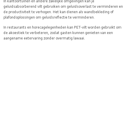
In kantoortuinen en andere zakelijke omgevingen kan je
geluidsabsorberend vilt gebruiken om geluidsoverlast te verminderen en
de productiviteit te verhogen. Het kan dienen als wandbekleding of
plafondoplossingen om geluidsreflectie te verminderen.
In restaurants en horecagelegenheden kan PET-vilt worden gebruikt om
de akoestiek te verbeteren, zodat gasten kunnen genieten van een
aangename eetervaring zonder overmatig lawaai.