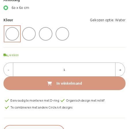
60 x 60 cm
Kleur
Gekozen optie: Water
4
weken
-
+
In winkelmand
Eenvoudig te monteren met D-ring
Organisch design met reliëf
Te combineren met andere Circle Art designs