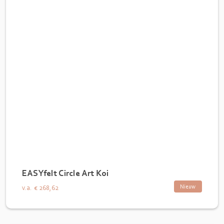
EASYfelt Circle Art Koi
Nieuw
v.a.
€ 268,62