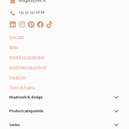
info@easyfelt.nl
+31 30 227 08 88
Over ons
Blogs
Word EASYinspirator
Inschrijven nieuwsbrief
Vacatures
Fibers & Foams
Maatwerk & design
Productcategorieën
Series