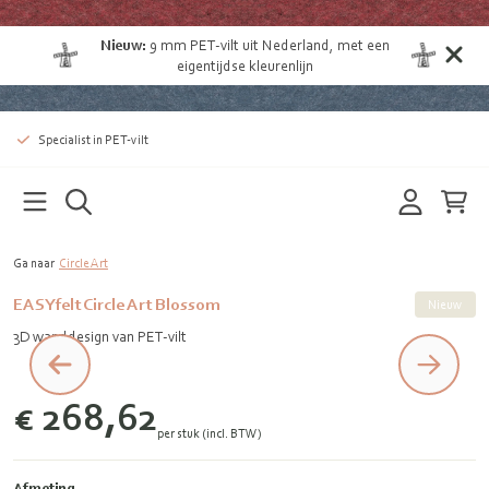
Nieuw:
9 mm
PET-vilt uit Nederland
, met een
eigentijdse kleurenlijn
Specialist in PET-vilt
Ga naar
Circle Art
EASYfelt Circle Art Blossom
Nieuw
3D wanddesign van PET-vilt
€ 268,62
per stuk (incl. BTW)
Afmeting