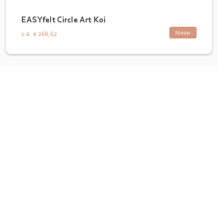
EASYfelt Circle Art Koi
Nieuw
v.a.
€ 268,62