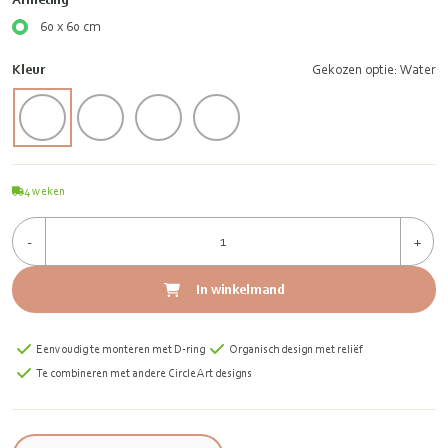
60 x 60 cm
Kleur
Gekozen optie: Water
4
weken
-
+
In winkelmand
Eenvoudig te monteren met D-ring
Organisch design met reliëf
Te combineren met andere Circle Art designs