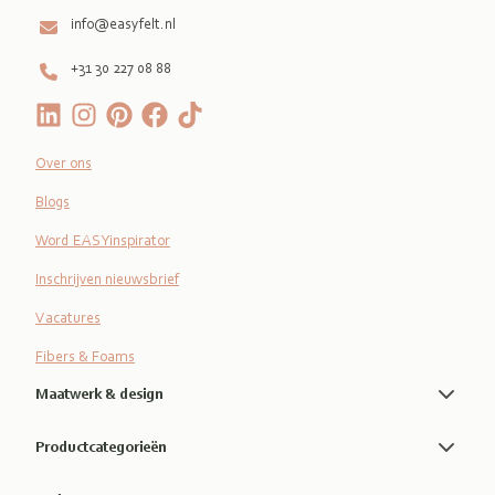
info@easyfelt.nl
+31 30 227 08 88
Over ons
Blogs
Word EASYinspirator
Inschrijven nieuwsbrief
Vacatures
Fibers & Foams
Maatwerk & design
Productcategorieën