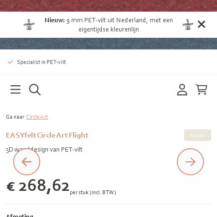
Nieuw:
9 mm
PET-vilt uit Nederland
, met een
eigentijdse kleurenlijn
Specialist in PET-vilt
Ga naar
Circle Art
EASYfelt Circle Art Flight
Nieuw
3D wanddesign van PET-vilt
€ 268,62
per stuk (incl. BTW)
Afmeting