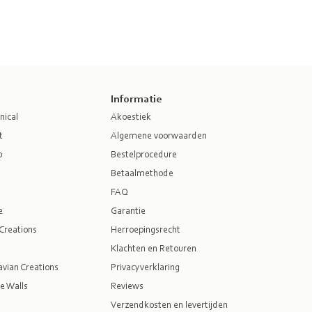
Informatie
nical
Akoestiek
t
Algemene voorwaarden
p
Bestelprocedure
Betaalmethode
FAQ
e
Garantie
Creations
Herroepingsrecht
Klachten en Retouren
vian Creations
Privacyverklaring
e Walls
Reviews
Verzendkosten en levertijden