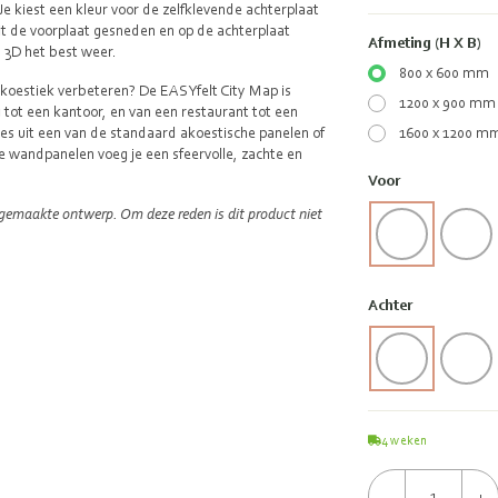
e kiest een kleur voor de zelfklevende achterplaat
it de voorplaat gesneden en op de achterplaat
Afmeting (H X B)
n 3D het best weer.
800 x 600 mm
akoestiek verbeteren? De EASYfelt City Map is
1200 x 900 mm
tot een kantoor, en van een restaurant tot een
ies uit een van de standaard akoestische panelen of
1600 x 1200 m
 wandpanelen voeg je een sfeervolle, zachte en
Voor
gemaakte ontwerp. Om deze reden is dit product niet
Achter
4
weken
-
+