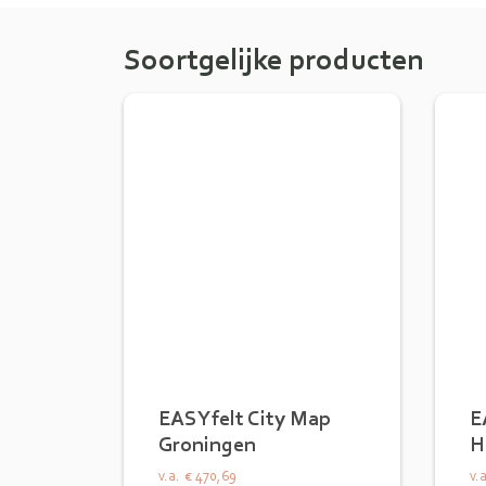
Soortgelijke producten
EASYfelt City Map
E
Groningen
H
v.a.
€ 470,69
v.a