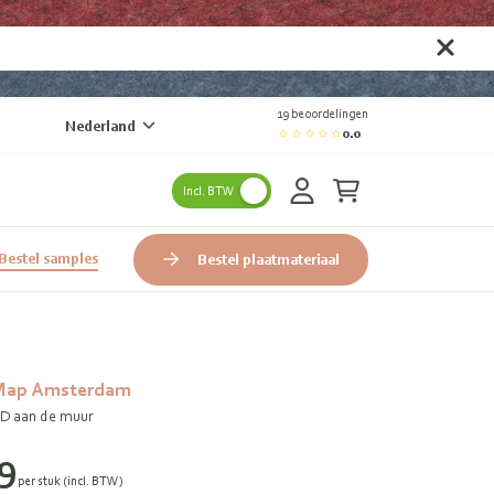
19 beoordelingen
Nederland
0.0
Incl. BTW
Bestel samples
Bestel plaatmateriaal
 Map Amsterdam
 3D aan de muur
9
per stuk (incl. BTW)