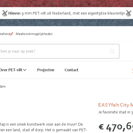
Nieuw:
9 mm
PET-vilt uit Nederland
, met een eigentijdse kleurenlijn
plafond
Maatwerkmogelijkheden
Over PET-vilt
Projecten
Contact
rdam
EASYfelt City
Je favoriete stad in
€ 470,6
 Map is een uniek kunstwerk voor aan de muur! De
an een land, stad of dorp. Het is gemaakt van PET-