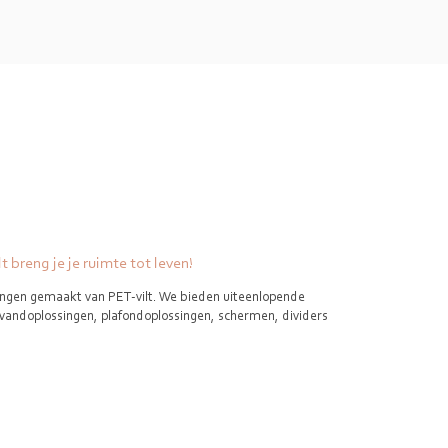
 breng je je ruimte tot leven!
singen gemaakt van PET-vilt. We bieden uiteenlopende
wandoplossingen, plafondoplossingen, schermen, dividers