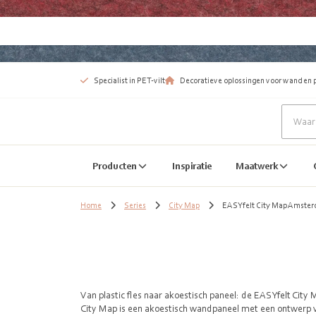
Specialist in PET-vilt
Decoratieve oplossingen voor wand en 
Producten
Inspiratie
Maatwerk
Home
Series
City Map
EASYfelt City Map Amste
Van plastic fles naar akoestisch paneel: de EASYfelt City
City Map is een akoestisch wandpaneel met een ontwerp v