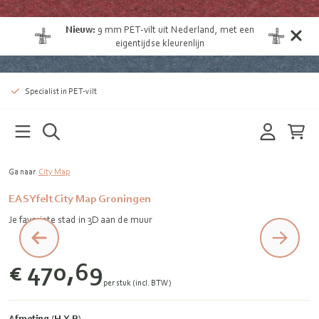
Nieuw:
9 mm
PET-vilt uit Nederland
, met een
eigentijdse kleurenlijn
Specialist in PET-vilt
Ga naar
City Map
EASYfelt City Map Groningen
Je favoriete stad in 3D aan de muur
€ 470,69
per stuk (incl. BTW)
Afmeting (H X B)