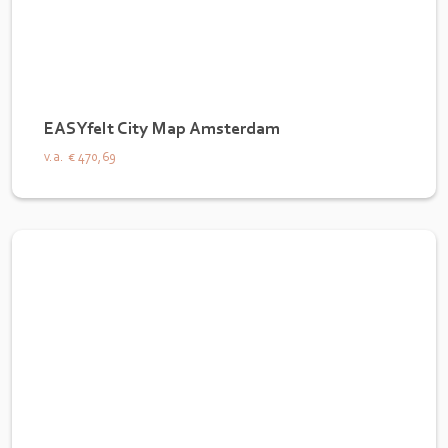
EASYfelt City Map Amsterdam
v.a.
€ 470,69