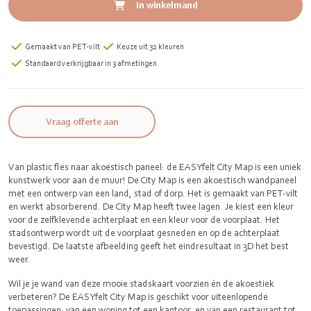
In winkelmand
Gemaakt van PET-vilt
Keuze uit 32 kleuren
Standaard verkrijgbaar in 3 afmetingen
Vraag offerte aan
Van plastic fles naar akoestisch paneel: de EASYfelt City Map is een uniek
kunstwerk voor aan de muur! De City Map is een akoestisch wandpaneel
met een ontwerp van een land, stad of dorp. Het is gemaakt van PET-vilt
en werkt absorberend. De City Map heeft twee lagen. Je kiest een kleur
voor de zelfklevende achterplaat en een kleur voor de voorplaat. Het
stadsontwerp wordt uit de voorplaat gesneden en op de achterplaat
bevestigd. De laatste afbeelding geeft het eindresultaat in 3D het best
weer.
Wil je je wand van deze mooie stadskaart voorzien én de akoestiek
verbeteren? De EASYfelt City Map is geschikt voor uiteenlopende
toepassingen: van een woning tot een kantoor, en van een restaurant tot