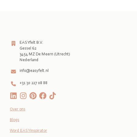
EASYfelt B.V.
Gessel 62
3454 MZ De Meern (Utrecht)
Nederland
info@easyfelt.nl
+31 30 227 08 88
Over ons
Blogs
Word EASYinspirator