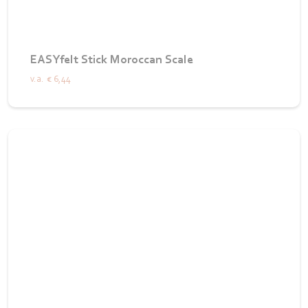
EASYfelt Stick Moroccan Scale
v.a.
€ 6,44