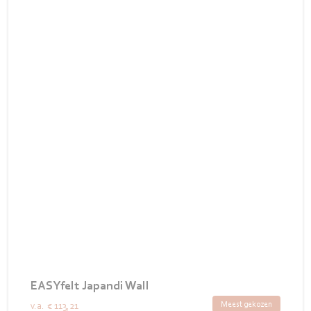
EASYfelt Japandi Wall
Meest gekozen
v.a.
€ 113,21