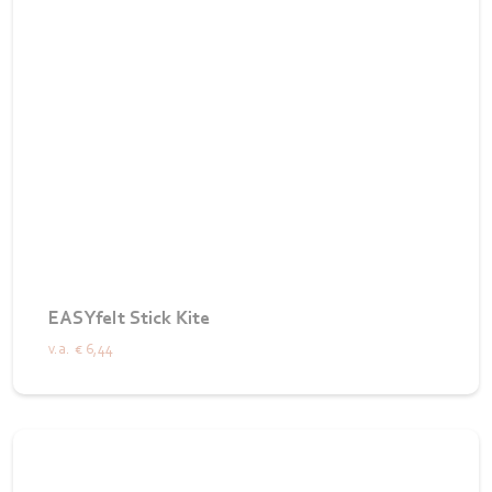
EASYfelt Stick Kite
v.a.
€ 6,44