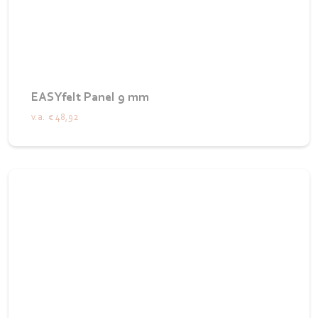
EASYfelt Panel 9 mm
v.a.
€ 48,92