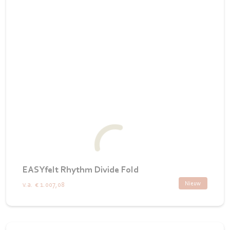
EASYfelt Rhythm Divide Fold
Nieuw
v.a.
€ 1.007,08