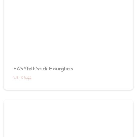
EASYfelt Stick Hourglass
v.a.
€ 6,44