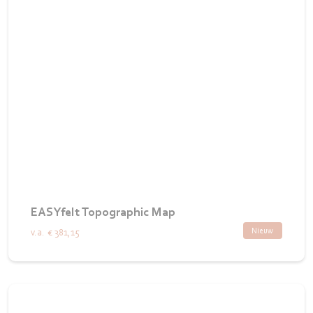
EASYfelt Topographic Map
Nieuw
v.a.
€ 381,15