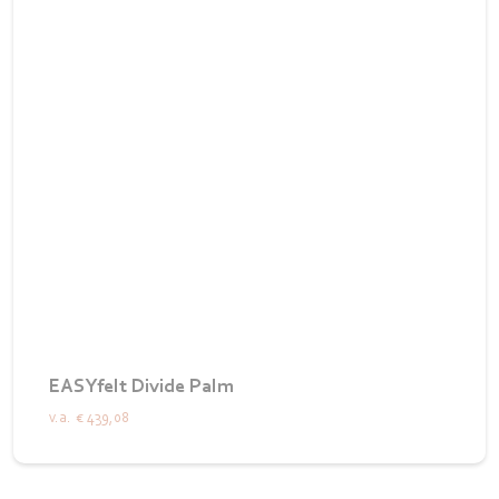
EASYfelt Divide Palm
v.a.
€ 439,08