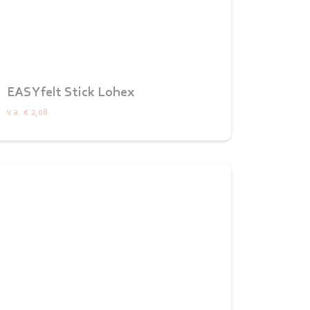
EASYfelt Stick Lohex
v.a.
€ 2,08