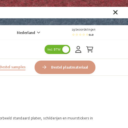
19 beoordelingen
Nederland
0.0
Incl. BTW
Bestel samples
Bestel plaatmateriaal
beeld standaard platen, schilderijen en muurstickers in