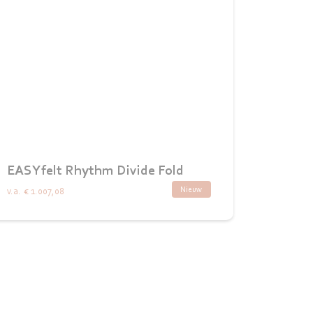
EASYfelt Rhythm Divide Fold
Nieuw
v.a.
€ 1.007,08