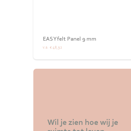
EASYfelt Panel 9 mm
v.a.
€ 48,92
Wil je zien hoe wij je