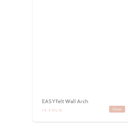
EASYfelt Wall Arch
Nieuw
v.a.
€ 172,79