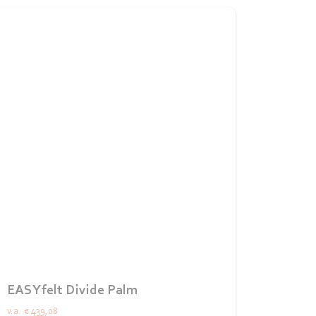
EASYfelt Divide Palm
v.a.
€ 439,08