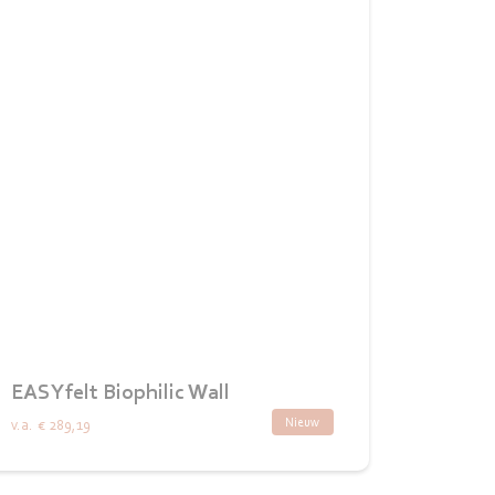
EASYfelt Biophilic Wall
Nieuw
v.a.
€ 289,19