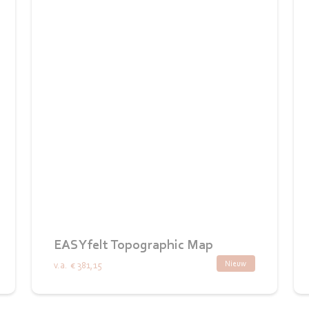
EASYfelt Topographic Map
Nieuw
v.a.
€ 381,15