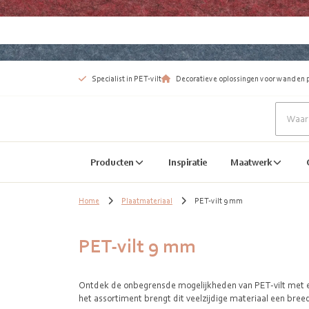
Specialist in PET-vilt
Decoratieve oplossingen voor wand en 
Producten
Inspiratie
Maatwerk
Home
Plaatmateriaal
PET-vilt 9 mm
PET-vilt 9 mm
Ontdek de onbegrensde mogelijkheden van PET-vilt met ee
het assortiment brengt dit veelzijdige materiaal een bree