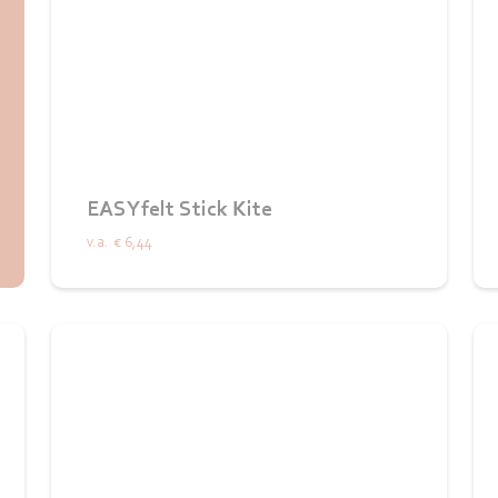
EASYfelt Stick Kite
v.a.
€ 6,44