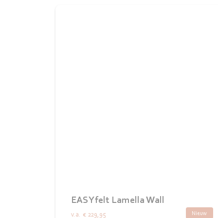
EASYfelt Lamella Wall
Nieuw
v.a.
€ 229,95