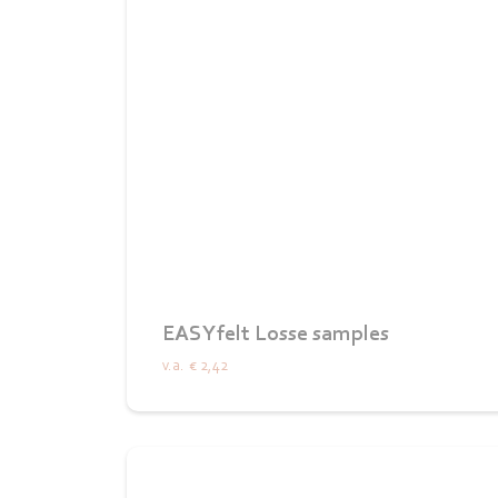
EASYfelt Losse samples
v.a.
€ 2,42