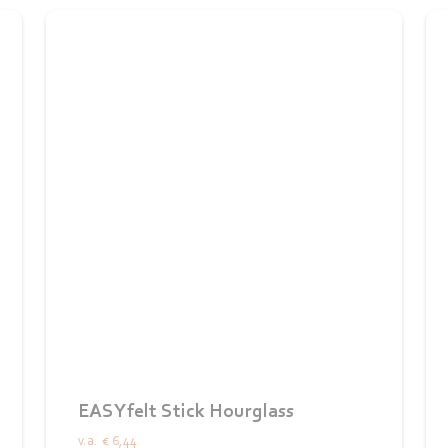
EASYfelt Stick Hourglass
v.a.
€ 6,44