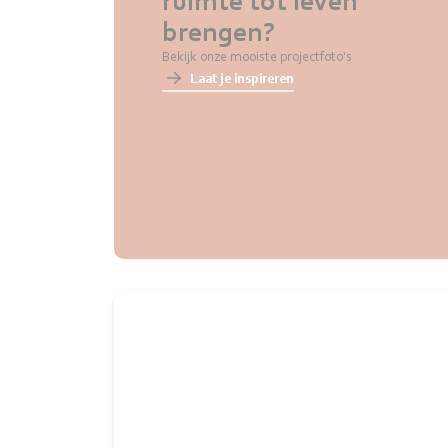
ruimte tot leven
brengen?
Bekijk onze mooiste projectfoto's
Laat je inspireren