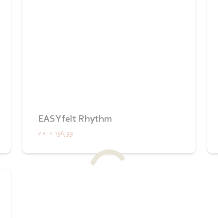
EASYfelt Rhythm
v.a.
€ 196,99