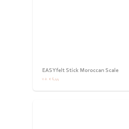
EASYfelt Stick Moroccan Scale
v.a.
€ 6,44