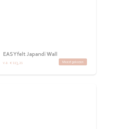
EASYfelt Japandi Wall
Meest gekozen
v.a.
€ 113,21