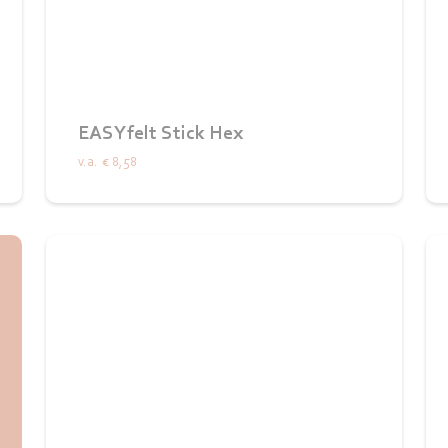
EASYfelt Stick Hex
v.a.
€ 8,58