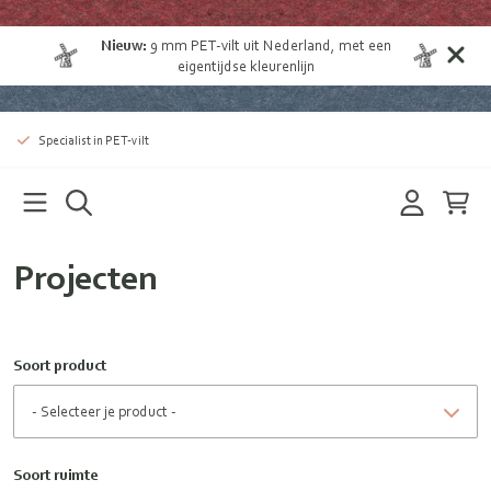
Nieuw:
9 mm
PET-vilt uit Nederland
, met een
eigentijdse kleurenlijn
Specialist in PET-vilt
Projecten
Soort product
Soort ruimte