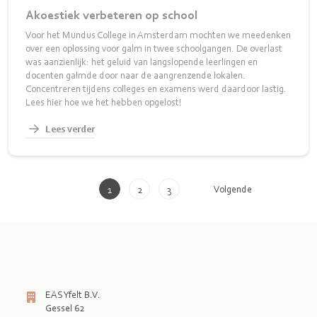
Akoestiek verbeteren op school
Voor het Mundus College in Amsterdam mochten we meedenken
over een oplossing voor galm in twee schoolgangen. De overlast
was aanzienlijk: het geluid van langslopende leerlingen en
docenten galmde door naar de aangrenzende lokalen.
Concentreren tijdens colleges en examens werd daardoor lastig.
Lees hier hoe we het hebben opgelost!
Lees verder
Volgende
1
2
3
EASYfelt B.V.
Gessel 62