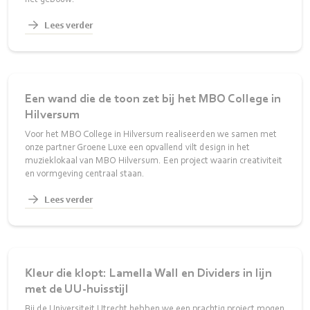
Lees verder
Een wand die de toon zet bij het MBO College in
Hilversum
Voor het MBO College in Hilversum realiseerden we samen met
onze partner Groene Luxe een opvallend vilt design in het
muzieklokaal van MBO Hilversum. Een project waarin creativiteit
en vormgeving centraal staan.
Lees verder
Kleur die klopt: Lamella Wall en Dividers in lijn
met de UU‑huisstijl
Bij de Universiteit Utrecht hebben we een prachtig project mogen