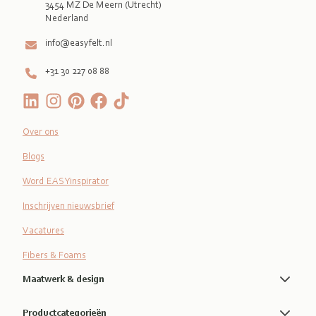
3454 MZ De Meern (Utrecht)
Nederland
info@easyfelt.nl
+31 30 227 08 88
Over ons
Blogs
Word EASYinspirator
Inschrijven nieuwsbrief
Vacatures
Fibers & Foams
Maatwerk & design
Productcategorieën