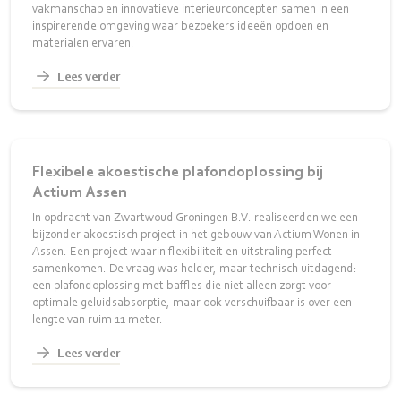
vakmanschap en innovatieve interieurconcepten samen in een
inspirerende omgeving waar bezoekers ideeën opdoen en
materialen ervaren.
Lees verder
Flexibele akoestische plafondoplossing bij
Actium Assen
In opdracht van Zwartwoud Groningen B.V. realiseerden we een
bijzonder akoestisch project in het gebouw van Actium Wonen in
Assen. Een project waarin flexibiliteit en uitstraling perfect
samenkomen. De vraag was helder, maar technisch uitdagend:
een plafondoplossing met baffles die niet alleen zorgt voor
optimale geluidsabsorptie, maar ook verschuifbaar is over een
lengte van ruim 11 meter.
Lees verder